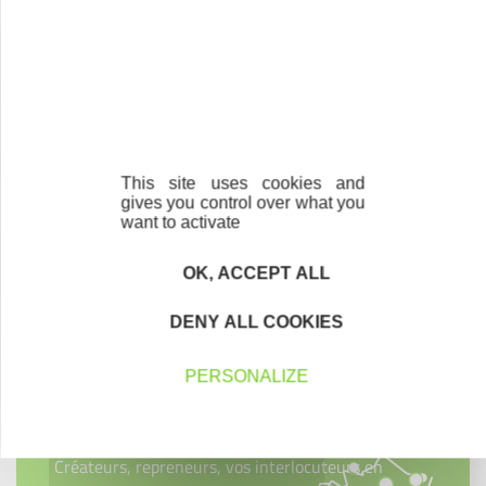
Initiatives 27 devient Initiative Eure
La plateforme d’appui à la création d’entreprise du
département de l’Eure change d’identité : son nouveau nom
est Initiative Eure.
31/10/2012
This site uses cookies and
gives you control over what you
want to activate
OK, ACCEPT ALL
Contactez-nous !
Cliquez ici
DENY ALL COOKIES
PERSONALIZE
Créateurs
Trouvez à qui vous adresser
Créateurs, repreneurs, vos interlocuteurs en