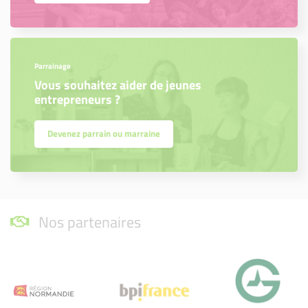
Parrainage
Vous souhaitez aider de jeunes
entrepreneurs ?
Devenez parrain ou marraine
Nos partenaires