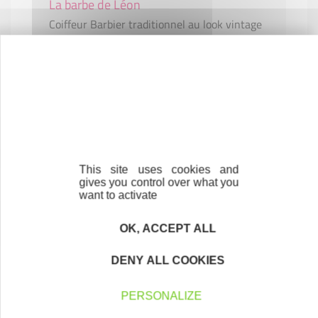
La barbe de Léon
Coiffeur Barbier traditionnel au look vintage
/ Café Racer
COMMERCE ET RÉPARATION
27530 ÉZY-SUR-EURE
This site uses cookies and
gives you control over what you
want to activate
OK, ACCEPT ALL
DENY ALL COOKIES
La boulang du p'tit normand
Boulangerie - Pâtisserie - Snacking - Traiteur
PERSONALIZE