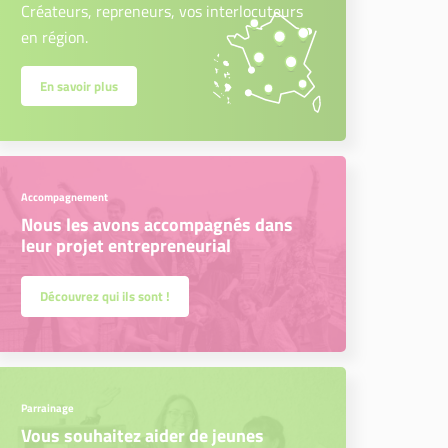
Créateurs, repreneurs, vos interlocuteurs
en région.
En savoir plus
Accompagnement
Nous les avons accompagnés dans
leur projet entrepreneurial
Découvrez qui ils sont !
Parrainage
Vous souhaitez aider de jeunes