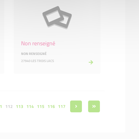
Non renseigné
NON RENSEIGNÉ
27940 LES TROIS LACS
1
112
113
114
115
116
117