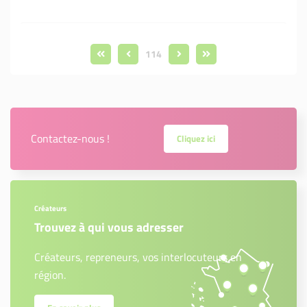
114
Contactez-nous !
Cliquez ici
Créateurs
Trouvez à qui vous adresser
Créateurs, repreneurs, vos interlocuteurs en
région.