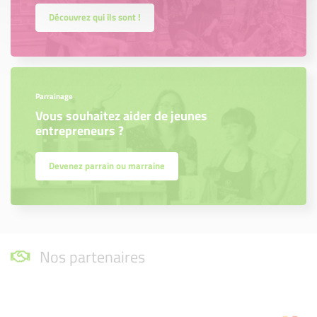
Découvrez qui ils sont !
Parrainage
Vous souhaitez aider de jeunes
entrepreneurs ?
Devenez parrain ou marraine
Nos partenaires