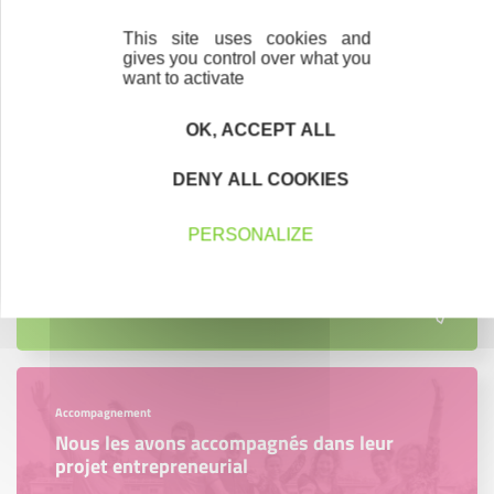
Contactez-nous !
Cliquez ici
This site uses cookies and
gives you control over what you
want to activate
Créateurs
OK, ACCEPT ALL
Trouvez à qui vous adresser
DENY ALL COOKIES
Créateurs, repreneurs, vos interlocuteurs en
région.
PERSONALIZE
En savoir plus
Accompagnement
Nous les avons accompagnés dans leur
projet entrepreneurial