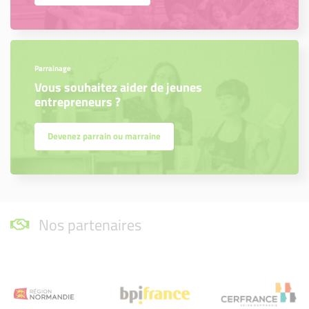
Parrainage
Vous souhaitez aider de jeunes
entrepreneurs ?
Devenez parrain ou marraine
Nos partenaires