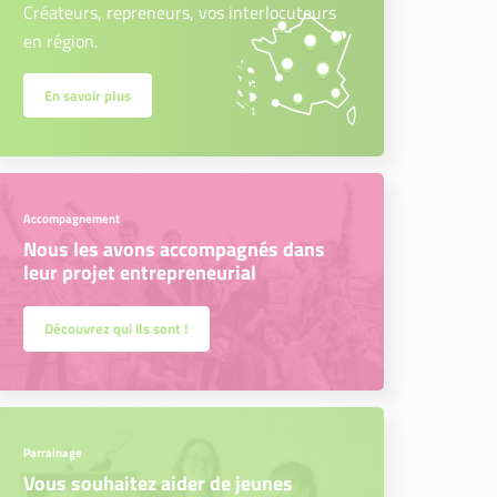
Créateurs, repreneurs, vos interlocuteurs
en région.
En savoir plus
Accompagnement
Nous les avons accompagnés dans
leur projet entrepreneurial
Découvrez qui ils sont !
Parrainage
Vous souhaitez aider de jeunes